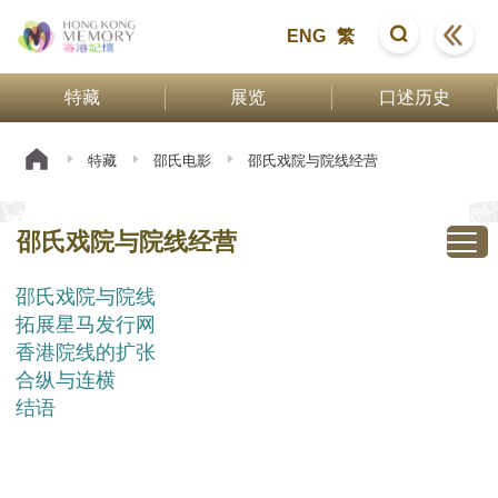
ENG
繁
特藏
展览
口述历史
特藏
邵氏电影
邵氏戏院与院线经营
邵氏戏院与院线经营
邵氏戏院与院线
拓展星马发行网
香港院线的扩张
合纵与连横
结语