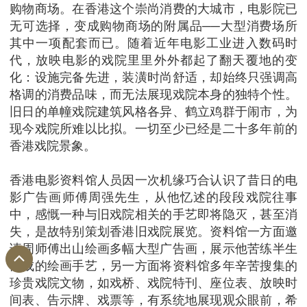
购物商场。在香港这个崇尚消费的大城市，电影院已
无可选择，变成购物商场的附属品──大型消费场所
其中一项配套而已。随着近年电影工业进入数码时
代，放映电影的戏院里里外外都起了翻天覆地的变
化：设施完备先进，装潢时尚舒适，却始终只强调高
格调的消费品味，而无法展现戏院本身的独特个性。
旧日的单幢戏院建筑风格各异、鹤立鸡群于闹市，为
现今戏院所难以比拟。一切至少已经是二十多年前的
香港戏院景象。
香港电影资料馆人员因一次机缘巧合认识了昔日的电
影广告画师傅周强先生，从他忆述的段段戏院往事
中，感慨一种与旧戏院相关的手艺即将隐灭，甚至消
失，是故特别策划香港旧戏院展览。资料馆一方面邀
请周师傅出山绘画多幅大型广告画，展示他苦练半生
而成的绘画手艺，另一方面将资料馆多年辛苦搜集的
珍贵戏院文物，如戏桥、戏院特刊、座位表、放映时
间表、告示牌、戏票等，有系统地展现观众眼前，希