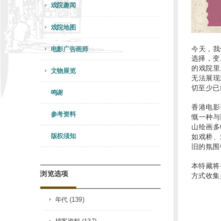
戏院趣闻
戏院地图
今天，我
电影广告画师
选择，变
的戏院里
文物展览
无法展现
切至少已
鸣谢
香港电影
参考资料
慨一种与
山绘画多
版权须知
如戏桥、
旧的氛围
本特藏将
浏览选项
方式收集
年代 (139)
檔案资料 (137)