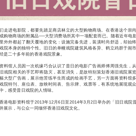
们走进电影院，都要先踏足商店林立的大型购物商场。在香港这个崇
成购物商场的附属品──大型消费场所其中一项配套而已。随着近年电
里外外都起了翻天覆地的变化：设施完备先进，装潢时尚舒适，却始
戏院本身的独特个性。旧日的单幢戏院建筑风格各异、鹤立鸡群于闹
经是二十多年前的香港戏院景象。
资料馆人员因一次机缘巧合认识了昔日的电影广告画师傅周强先生，
旧戏院相关的手艺即将隐灭，甚至消失，是故特别策划香港旧戏院展
幅大型广告画，展示他苦练半生而成的绘画手艺，另一方面将资料馆
戏院特刊、座位表、放映时间表、告示牌、戏票等，有系统地展现观
中，感受昔日戏院的人情味。
香港电影资料馆于2013年12月6日至2014年3月2日举办的「旧日戏
并展示，与公众一同缅怀香港旧戏院文化。