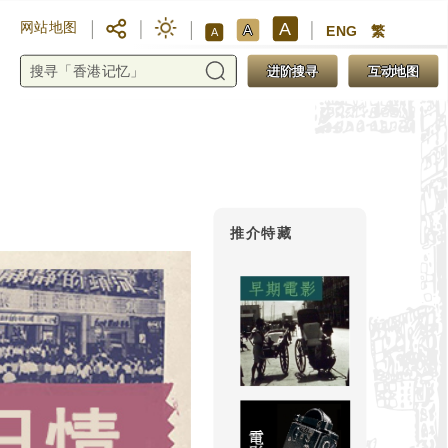
A
网站地图
A
ENG
繁
A
进阶搜寻
互动地图
推介特藏