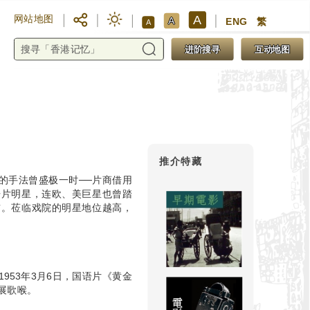
A
网站地图
A
ENG
繁
A
进阶搜寻
互动地图
推介特藏
的手法曾盛极一时──片商借用
语片明星，连欧、美巨星也曾踏
前。莅临戏院的明星地位越高，
53年3月6日，国语片《黄金
展歌喉。