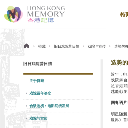
特
特藏
旧日戏院昔日情
戏院与宣传
造势的
造势的
旧日戏院昔日情
近年，电
戏院舞台
关于特藏
足香港戏
越能彰显
戏院百年演变
国粤语片
合纵连横：电影院线发展
明星随新
戏院与宣传
世界》首