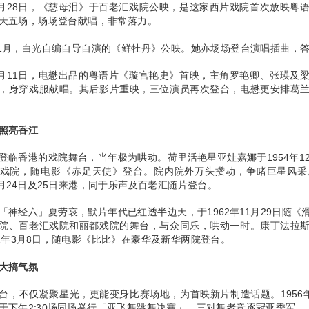
年6月28日，《慈母泪》于百老汇戏院公映，是这家西片戏院首次放映粤
天五场，场场登台献唱，非常落力。
年11月，白光自编自导自演的《鲜牡丹》公映。她亦场场登台演唱插曲，
年9月11日，电懋出品的粤语片《璇宫艳史》首映，主角罗艳卿、张瑛及
，身穿戏服献唱。其后影片重映，三位演员再次登台，电懋更安排葛
照亮香江
登临香港的戏院舞台，当年极为哄动。荷里活艳星亚娃嘉娜于1954年1
戏院，随电影《赤足天使》登台。院内院外万头攒动，争睹巨星风采
年5月24日及25日来港，同于乐声及百老汇随片登台。
「神经六」夏劳哀，默片年代已红透半边天，于1962年11月29日随
院、百老汇戏院和丽都戏院的舞台，与众同乐，哄动一时。康丁法拉
61年3月8日，随电影《比比》在豪华及新华两院登台。
大搞气氛
台，不仅凝聚星光，更能变身比赛场地，为首映新片制造话题。1956年
于下午2:30场同场举行「亚飞舞跳舞决赛」，三对舞者竞逐冠亚季军。