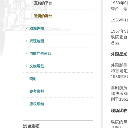
1953
宣传的平台
登台，每
造势的舞台
1956
戏院趣闻
1957
戏院登台
戏院地图
念品。
电影广告画师
外国星光
外国影星
文物展览
和百老汇
1956
鸣谢
喜剧演员
参考资料
临快乐戏
则于19
版权须知
现场比赛
戏院的舞
浏览选项
飞舞》，