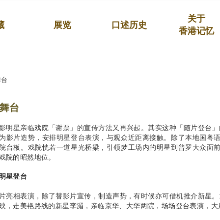
关于
藏
展览
口述历史
香港记忆
舞台
舞台
影明星亲临戏院「谢票」的宣传方法又再兴起。其实这种「随片登台」
为影片造势，安排明星登台表演，与观众近距离接触。除了本地国粤
院台板。戏院恍若一道星光桥梁，引领梦工场内的明星到普罗大众面
戏院的昭然地位。
明星登台
片亮相表演，除了替影片宣传，制造声势，有时候亦可借机推介新星。19
映，走美艳路线的新星李湄，亲临京华、大华两院，场场登台表演，大