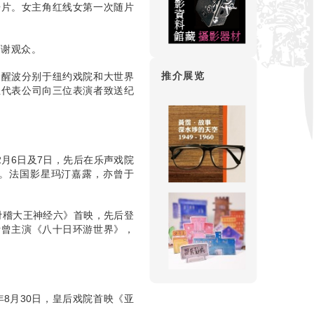
语片。女主角红线女第一次随片
答谢观众。
推介展览
梁醒波分别于纽约戏院和大世界
兰代表公司向三位表演者致送纪
2月6日及7日，先后在乐声戏院
。法国影星玛汀嘉露，亦曾于
《滑稽大王神经六》首映，先后登
斯曾主演《八十日环游世界》，
8月30日，皇后戏院首映《亚