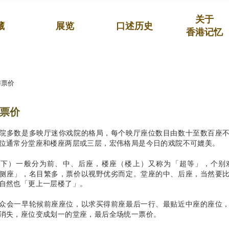
关于
藏
展览
口述历史
香港记忆
与票价
票价
院多数是多映厅迷你戏院的格局，每个映厅座位数目由数十至数百座
位通常分堂座和楼座两层或三层，宏伟格局是今日的戏院不可媲美。
楼下）一般分为前、中、后座，楼座（楼上）又称为「超等」，个别
侧座」，名目繁多，票价以视野优劣而定。堂座的中、后座，当然要
自然也「更上一层楼了」。
众会一早轮候前座座位，以求买得前座最后一行、最贴近中座的座位
消失，座位变成划一的堂座，最后全场统一票价。