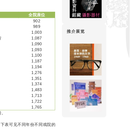
全院座位
902
989
推介展览
1,003
行
1,087
1,090
1,093
1,100
1,187
1,194
1,276
1,351
1,374
1,483
1,713
1,722
1,765
号。
。下表可见不同年份不同戏院的