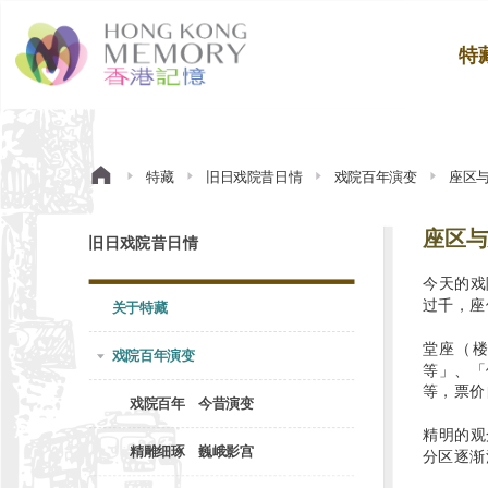
特
特藏
旧日戏院昔日情
戏院百年演变
座区
座区与
旧日戏院昔日情
今天的戏
过千，座
关于特藏
堂座（
戏院百年演变
等」、「
等，票价
戏院百年 今昔演变
精明的观
精雕细琢 巍峨影宫
分区逐渐