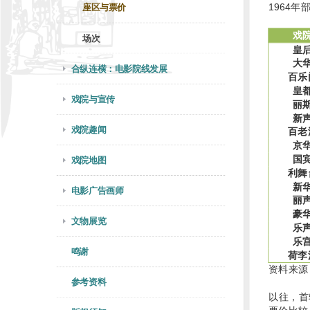
1964
座区与票价
戏
场次
皇
大
合纵连横：电影院线发展
百乐
皇
戏院与宣传
丽
新
戏院趣闻
百老
京
国
戏院地图
利舞
新
电影广告画师
丽
豪
文物展览
乐
乐
鸣谢
荷李
资料来源
参考资料
以往，首