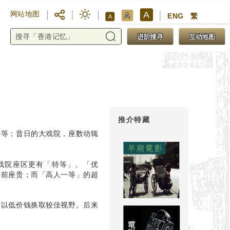
A
网站地图
A
ENG
繁
A
进阶搜寻
互动地图
推介特藏
不等；昔日的大戏院，座数动辄
戏院座区更有「特等」、「优
比前座贵；而「高人一等」的超
，以低价钱换取较佳视野。后来