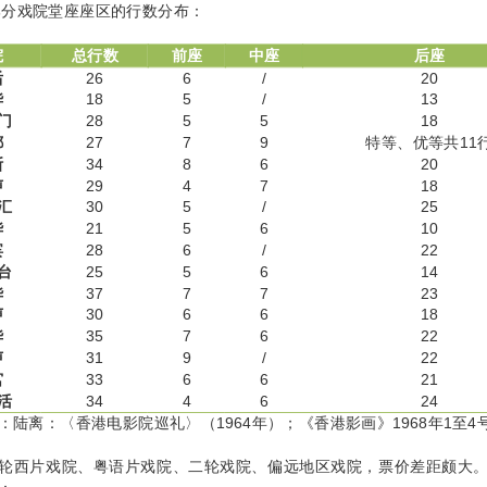
年部分戏院堂座座区的行数分布：
院
总行数
前座
中座
后座
后
26
6
/
20
华
18
5
/
13
门
28
5
5
18
都
27
7
9
特等、优等共11
斯
34
8
6
20
声
29
4
7
18
汇
30
5
/
25
华
21
5
6
10
宾
28
6
/
22
台
25
5
6
14
华
37
7
7
23
声
30
6
6
18
华
35
7
6
22
声
31
9
/
22
宫
33
6
6
21
活
34
4
6
24
：陆离：〈香港电影院巡礼〉（1964年）；《香港影画》1968年1至4
轮西片戏院、粤语片戏院、二轮戏院、偏远地区戏院，票价差距颇大