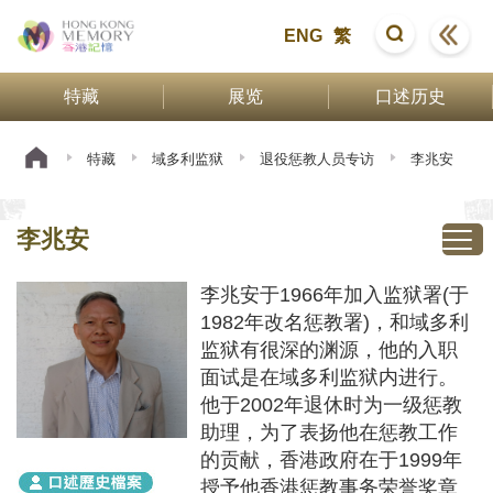
ENG
繁
特藏
展览
口述历史
特藏
域多利监狱
退役惩教人员专访
李兆安
李兆安
李兆安于1966年加入监狱署(于
1982年改名惩教署)，和域多利
监狱有很深的渊源，他的入职
面试是在域多利监狱内进行。
他于2002年退休时为一级惩教
助理，为了表扬他在惩教工作
的贡献，香港政府在于1999年
授予他香港惩教事务荣誉奖章