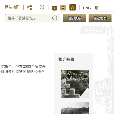
A
网站地图
A
ENG
繁
A
进阶搜寻
互动地图
推介特藏
过35年。他在2003年获委任
长对域多利监狱的观感和他早