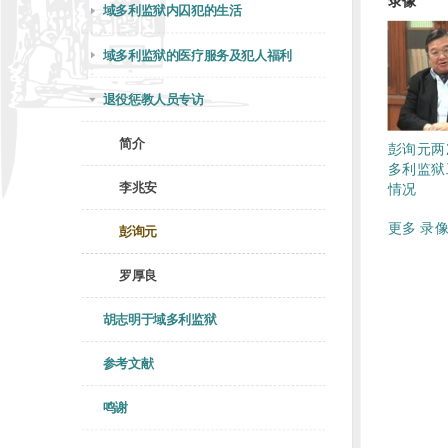
录像
域多利监狱内囚犯的生活
域多利监狱的医疗服务及犯人福利
退役惩教人员专访
简介
彭询元两
多利监狱
李兆安
情况
更多 录像
彭询元
罗厚良
胡志明于域多利监狱
参考文献
鸣谢