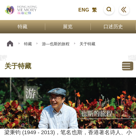
ENG
繁
特藏
展览
口述历史
特藏
游—也斯的旅程
关于特藏
关于特藏
梁秉钧 (1949 - 2013)，笔名也斯，香港著名诗人、小