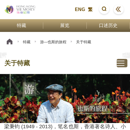
ENG
繁
特藏
展览
口述历史
特藏
游—也斯的旅程
关于特藏
关于特藏
梁秉钧 (1949 - 2013)，笔名也斯，香港著名诗人、小