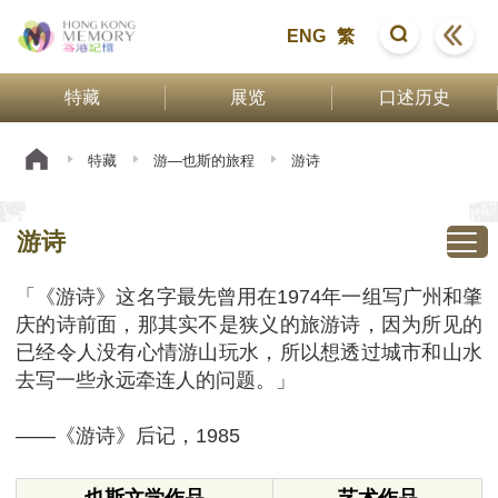
ENG
繁
特藏
展览
口述历史
特藏
游—也斯的旅程
游诗
游诗
「《游诗》这名字最先曾用在1974年一组写广州和肇
庆的诗前面，那其实不是狭义的旅游诗，因为所见的
已经令人没有心情游山玩水，所以想透过城市和山水
去写一些永远牵连人的问题。」
——《游诗》后记，1985
也斯文学作品
艺术作品