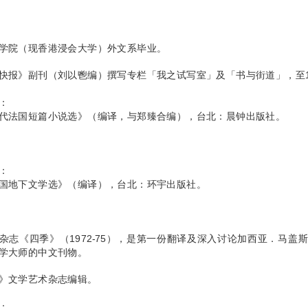
学院（现香港浸会大学）外文系毕业。
快报》副刊（刘以鬯编）撰写专栏「我之试写室」及「书与街道」，至1
：
代法国短篇小说选》（编译，与郑臻合编），台北：晨钟出版社。
：
国地下文学选》（编译），台北：环宇出版社。
志《四季》（1972-75），是第一份翻译及深入讨论加西亚．马盖斯(Gabriel
学大师的中文刊物。
》文学艺术杂志编辑。
：