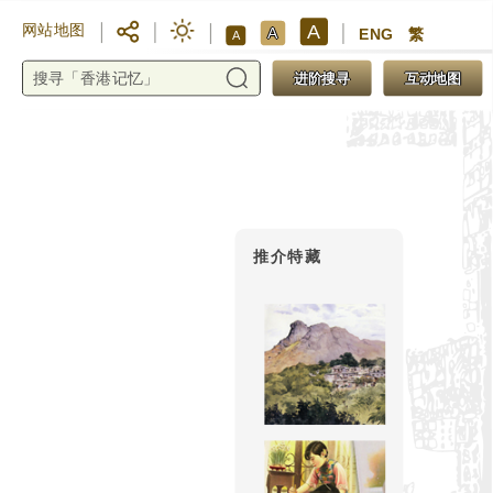
A
网站地图
A
ENG
繁
A
进阶搜寻
互动地图
推介特藏