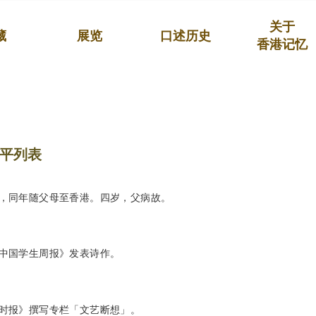
关于
藏
展览
口述历史
香港记忆
平列表
，同年随父母至香港。四岁，父病故。
中国学生周报》发表诗作。
时报》撰写专栏「文艺断想」。