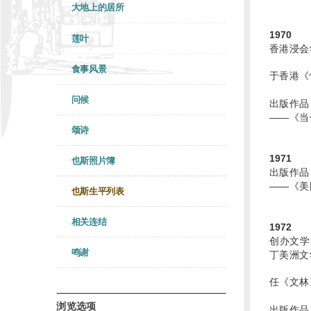
大地上的居所
1970
莲叶
香港浸会
食事风景
于香港《
问候
出版作品
——《当
颂诗
1971
也斯照片簿
出版作品
——《美
也斯生平列表
相关连结
1972
创办文学杂
鸣谢
丁美洲文
任《文林
浏览选项
出版作品