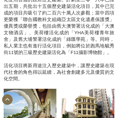
出五期，共批出十五個歷史建築活化項目，其中已完
成的項目共吸引了約二百六十萬人次參觀；當中四項
更榮獲「聯合國教科文組織亞太區文化遺產保護獎」
優異獎或榮譽獎，包括由舊大澳警署活化成的「大澳
文物酒店」、美荷樓活化成的「YHA美荷樓青年旅
舍」及舊大埔警署活化成的「綠匯學苑」等。同時，
私人業主也有進行活化項目，例如將位於跑馬地毓秀
街11號的三級歷史建築活化為「F11攝影博物館」。
活化項目將新用途注入歷史建築中，讓歷史建築在現
代社會的角色得以延續，為社會創建多元及優質的文
化空間。