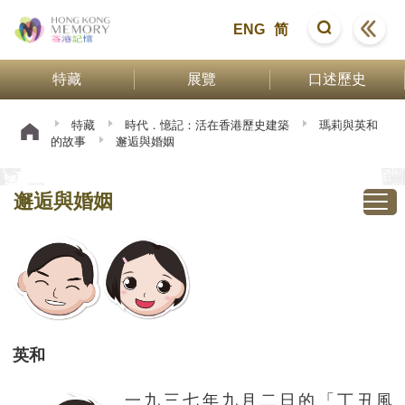
ENG
简
特藏
展覽
口述歷史
特藏
時代．憶記：活在香港歷史建築
瑪莉與英和
的故事
邂逅與婚姻
邂逅與婚姻
英和
一九三七年九月二日的「丁丑風