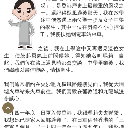
災」，是香港歷史上最嚴重的風災之
一。還記得颱風過後那天，我在放學
途中偶然遇上兩位聖士提反女子中學
的學生，其中一位在斜路不小心摔傷
了，我便扶她到電車站乘車。
之後，我在上學途中又再遇見這位女
生，便鼓起勇氣上前問候她，得知她名叫瑪莉。自
此，我們每在路上遇見時都會交談。中學畢業後，我
們繼續以書信聯絡，情愫漸生。
我們通常相約在尖沙咀九廣鐵路鐘樓見面，我從大埔
墟火車站乘火車前往。我們喜歡在彌敦道和九龍城漫
步談心。
一九四一年底，日軍入侵香港，我跟瑪莉失去聯繫，
我想她已隨家人回鄉避難了。在日軍佔領香港的「三
年零八個月」（一九四一年至一九四五年），我堅持