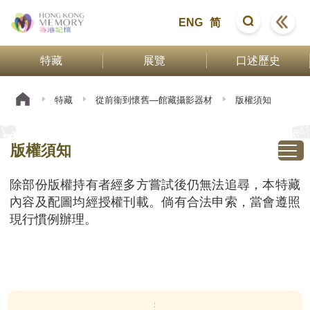
ENG
简
特藏
展覽
口述歷史
特藏
從前衞到懷舊—館藏攝影器材
版權須知
版權須知
除部份版權持有者經多方嘗試後仍無法追尋，本特藏
內容及配圖均經授權刊載。倘有合法申索，當會遵照
現行慣例辦理。