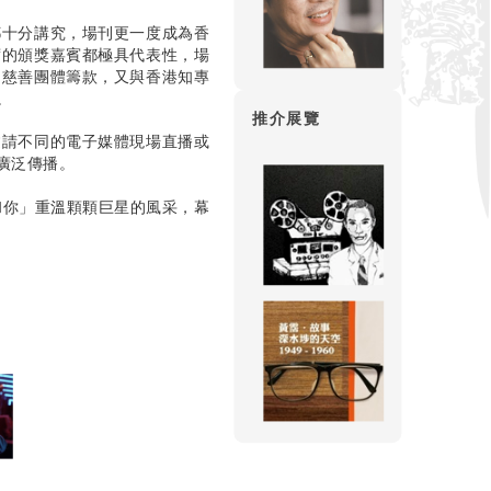
都十分講究，場刊更一度成為香
席的頒獎嘉賓都極具代表性，場
個慈善團體籌款，又與香港知專
。
推介展覽
邀請不同的電子媒體現場直播或
廣泛傳播。
和你」重溫顆顆巨星的風采，幕