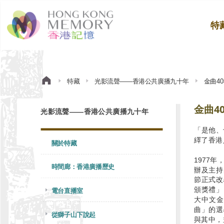
特
特藏
光影流聲——香港公共廣播九十年
金曲4
金曲4
光影流聲——香港公共廣播九十年
「是他、
繹了香港
關於特藏
1977
時間廊：香港廣播歷史
辦及主持
節正式改
頒獎禮」
電台直播室
大中文金
曲」的選
從獅子山下說起
與其中，