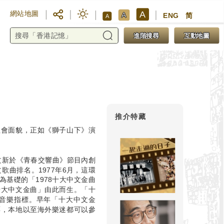
A
網站地圖
A
ENG
简
A
進階搜尋
互動地圖
推介特藏
社會面貌，正如《獅子山下》演
張文新於《青春交響曲》節目內創
曲排名。1977年6月，這環
為基礎的「1978十大中文金曲
十大中文金曲」由此而生。「十
音樂指標。早年「十大中文金
票，本地以至海外樂迷都可以參