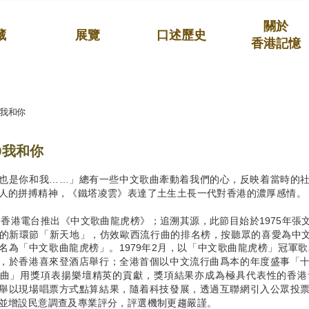
關於
藏
展覽
口述歷史
香港記憶
0我和你
0我和你
也是你和我……」總有一些中文歌曲牽動着我們的心，反映着當時的
人的拼搏精神，《鐵塔凌雲》表達了土生土長一代對香港的濃厚感情。
年，香港電台推出《中文歌曲龍虎榜》；追溯其源，此節目始於1975年
的新環節「新天地」，仿效歐西流行曲的排名榜，按聽眾的喜愛為中文歌
名為「中文歌曲龍虎榜」。1979年2月，以「中文歌曲龍虎榜」冠軍歌
，於香港喜來登酒店舉行；全港首個以中文流行曲爲本的年度盛事「
曲」用獎項表揚樂壇精英的貢獻，獎項結果亦成為極具代表性的香港
舉以現場唱票方式點算結果，隨着科技發展，透過互聯網引入公眾投
並增設民意調查及專業評分，評選機制更趨嚴謹。