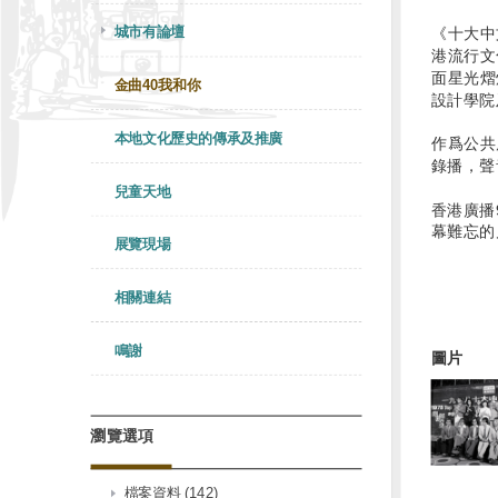
城市有論壇
《十大中
港流行文
面星光熠
金曲40我和你
設計學院
本地文化歷史的傳承及推廣
作爲公共
錄播，聲
兒童天地
香港廣播
幕難忘的
展覽現場
相關連結
鳴謝
圖片
瀏覽選項
檔案資料 (142)