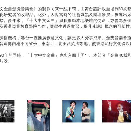
文金曲頒獎音樂會》的製作向來一絲不苟，由舞台設計以至場刊印刷
化研究者的收藏品。此外，因應當時的社會氣氛及樂壇發展，獲邀出
熠。多年來，「十大中文金曲」肩負推動本地樂壇的使命，亦曾為多
及香港專業教育學院合作，讓學生透過實習，提升其設計概念的可塑性
廣播機構，港台一直推廣創意文化，讓更多人分享成果。頒獎音樂會
音遍傳內地不同省份、東南亞、北美及英法等地，使香港流行文化得以
90年的同時，「十大中文金曲」也步入四十周年。本部分「金曲40我
片段。