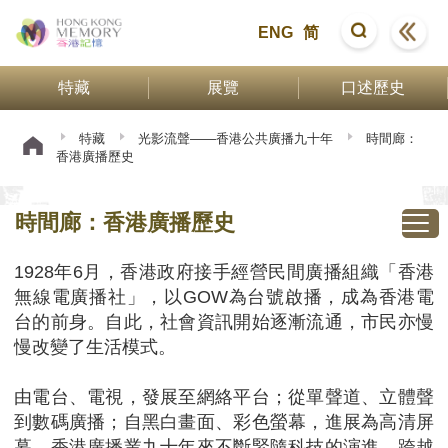
ENG
简
特藏
展覽
口述歷史
特藏
光影流聲——香港公共廣播九十年
時間廊：
香港廣播歷史
時間廊：香港廣播歷史
1928年6月，香港政府接手經營民間廣播組織「香港
無線電廣播社」，以GOW為台號啟播，成為香港電
台的前身。自此，社會資訊開始逐漸流通，市民亦慢
慢改變了生活模式。
由電台、電視，發展至網絡平台；從單聲道、立體聲
到數碼廣播；自黑白畫面、彩色螢幕，進展為高清屏
幕，香港廣播業九十年來不斷緊隨科技的演進，跨越