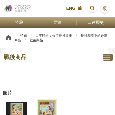
ENG
简
特藏
展覽
口述歷史
特藏
百年時尚：香港長衫故事
長衫潮流下的香港
商品
戰後商品
戰後商品
圖片