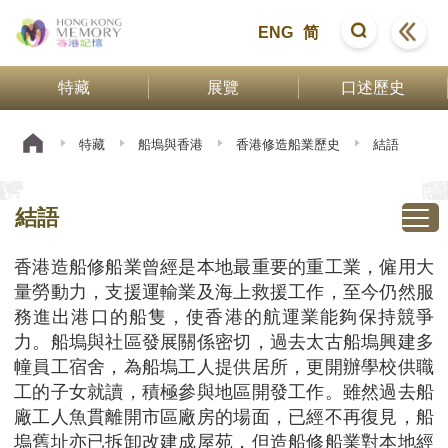
ENG
简
特藏
展覽
口述歷史
特藏
船塢與香港
香港修造船業歷史
結語
結語
香港造船修船業曾經是本地最重要的重工業，僱用大
量勞動力，支援運輸業及海上救援工作，至今仍然服
務進出港口的船隻，使香港的航運業能夠保持競爭
力。船塢與社區發展關係密切，過去太古船塢興建多
幢員工宿舍，為船塢工人提供居所，更開辦學校供職
工的子女就讀，積極參與地區開發工作。雖然過去船
廠工人魚貫離開市區廠房的場面，已經不再復見，船
塢舊址亦已拆卸改建成屋苑，但造船修船業對本地經