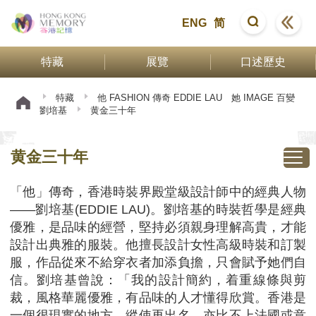
ENG
简
特藏
展覽
口述歷史
特藏
他 FASHION 傳奇 EDDIE LAU 她 IMAGE 百變
劉培基
黄金三十年
黄金三十年
「他」傳奇，香港時裝界殿堂級設計師中的經典人物
——劉培基(EDDIE LAU)。劉培基的時裝哲學是經典
優雅，是品味的經營，堅持必須親身理解高貴，才能
設計出典雅的服裝。他擅長設計女性高級時裝和訂製
服，作品從來不給穿衣者加添負擔，只會賦予她們自
信。劉培基曾說：「我的設計簡約，着重線條與剪
裁，風格華麗優雅，有品味的人才懂得欣賞。香港是
一個很現實的地方，縱使再出名，亦比不上法國或意