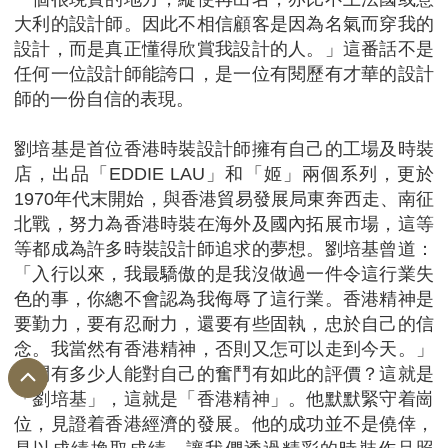
大利的設計師。因此不相信顧客是因為名氣而穿我的
設計，而是真正懂得欣賞我設計的人。」這番話不是
任何一位設計師能誇口，是一位有閱歷有才華的設計
師的一份自信的表現。
劉培基是首位香港時裝設計師擁有自己的工場及時裝
店，出品「EDDIE LAU」和「姬」兩個系列，更於
1970年代末開始，與香港貿易發展局東奔西走、南征
北戰，努力為香港時裝在海外及國內拓展市場，這等
等都成為許多時裝設計師追求的夢想。劉培基曾道：
「入行以來，我最驕傲的是我沒做過一件令這行業失
色的事，你總不會認為我侮辱了這行業。香港精神是
要勤力，要有忍耐力，還要有些固執，忠於自己的信
念。我當然有香港精神，否則又怎可以走到今天。」
試問有多少人能對自己的奮鬥有如此的評價？這就是
「劉培基」，這就是「香港精神」。他默默緊守着崗
位，見證着香港經濟的發展。他的成功並不是僥倖，