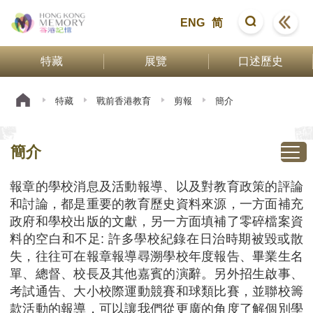
ENG
简
特藏
展覽
口述歷史
特藏
戰前香港教育
剪報
簡介
簡介
報章的學校消息及活動報導、以及對教育政策的評論
和討論，都是重要的教育歷史資料來源，一方面補充
政府和學校出版的文獻，另一方面填補了零碎檔案資
料的空白和不足: 許多學校紀錄在日治時期被毀或散
失，往往可在報章報導尋溯學校年度報告、畢業生名
單、總督、校長及其他嘉賓的演辭。另外招生啟事、
考試通告、大小校際運動競賽和球類比賽，並聯校籌
款活動的報導，可以讓我們從更廣的角度了解個別學