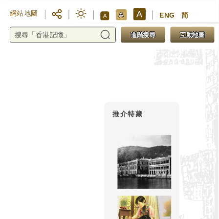
A
網站地圖
A
ENG
简
A
進階搜尋
互動地圖
推介特藏