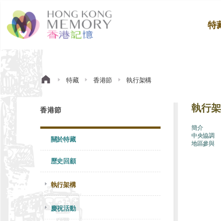
特
特藏
香港節
執行架構
執行架
香港節
簡介
中央協調
關於特藏
地區參與
歷史回顧
執行架構
慶祝活動