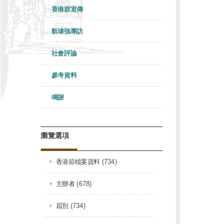
香港節宣傳
靳埭強專訪
社會評論
參考資料
鳴謝
瀏覽選項
香港節檔案資料 (734)
主辦者 (678)
屆別 (734)