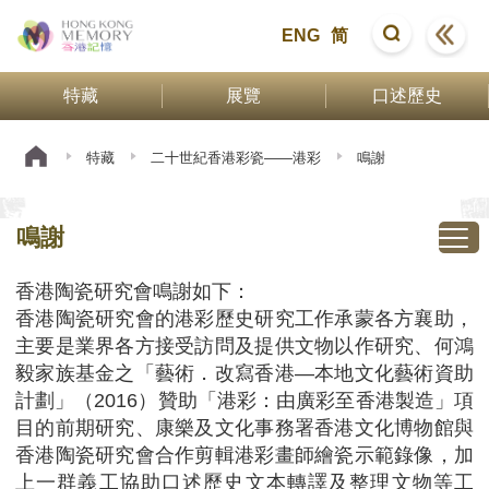
ENG
简
特藏
展覽
口述歷史
特藏
二十世紀香港彩瓷——港彩
鳴謝
鳴謝
香港陶瓷研究會鳴謝如下：
香港陶瓷研究會的港彩歷史研究工作承蒙各方襄助，
主要是業界各方接受訪問及提供文物以作研究、何鴻
毅家族基金之「藝術．改寫香港—本地文化藝術資助
計劃」（2016）贊助「港彩：由廣彩至香港製造」項
目的前期研究、康樂及文化事務署香港文化博物館與
香港陶瓷研究會合作剪輯港彩畫師繪瓷示範錄像，加
上一群義工協助口述歷史文本轉譯及整理文物等工