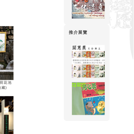
推介展覽
荷花池
收藏)