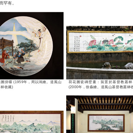
而罕有。
圖掛碟 (1959年，周以鴻繪。道風山
荷花圖瓷磚壁畫：裝置於基督教叢林
林收藏)
(2000年，徐淼繪。道風山基督教叢林