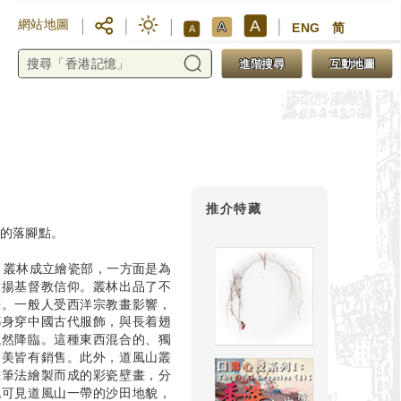
A
網站地圖
A
ENG
简
A
進階搜尋
互動地圖
推介特藏
們的落腳點。
年，叢林成立繪瓷部，一方面是為
宣揚基督教信仰。叢林出品了不
等。一般人受西洋宗教畫影響，
都身穿中國古代服飾，與長着翅
飄然降臨。這種東西混合的、獨
、美皆有銷售。此外，道風山叢
墨筆法繪製而成的彩瓷壁畫，分
也可見道風山一帶的沙田地貌，