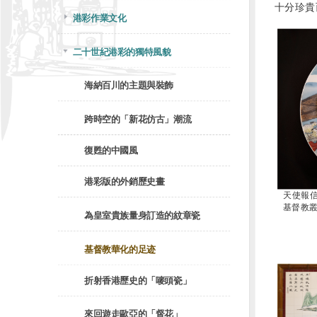
十分珍貴
港彩作業文化
二十世紀港彩的獨特風貌
海納百川的主題與裝飾
跨時空的「新花仿古」潮流
復甦的中國風
港彩版的外銷歷史畫
天使報信
基督教叢
為皇室貴族量身訂造的紋章瓷
基督教華化的足迹
折射香港歷史的「嘜頭瓷」
來回遊走歐亞的「督花」