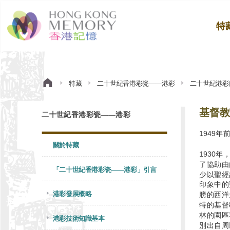
特
特藏
二十世紀香港彩瓷——港彩
二十世紀港彩
基督教
二十世紀香港彩瓷——港彩
1949
關於特藏
1930
了協助由
「二十世紀香港彩瓷——港彩」引言
少以聖經
印象中的
港彩發展概略
膀的西洋
特的基督
林的園區
港彩技術知識基本
別出自周