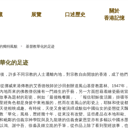
關於
藏
展覽
口述歷史
香港記憶
的獨特風貌
基督教華化的足迹
華化的足迹
年前後，許多不同宗教的人士遷離內地，對宗教自由開放的香港，成了他
年，從挪威來港傳教的艾香德牧師於沙田創辦道風山基督教叢林。1947
內地而來的佛教僧侶擁有一門維生的手藝，另一方面想藉着繪瓷藝術
故事為題材的彩瓷，例如「最後晚餐圖」、「報信耶穌復活圖」掛碟
聖經角色都是身披中東袍服的，然而在道風山的彩瓷上，耶穌和使徒
天使相映成趣。有時候，天使又會被演繹成貌似中國仙女的姿態從天
教「華化」風格，歷經幾十年，從來沒有改變。這些產品在本地和歐
和毗鄰的信義宗神學院與及九龍塘的信義會蒙恩堂亦有多幅以中國水
以鴻、謝中吾、徐淼及鍾立崑的手筆，從作品上除了看到聖經故事，