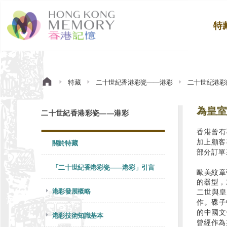
特
特藏
二十世紀香港彩瓷——港彩
二十世紀港彩
為皇室
二十世紀香港彩瓷——港彩
香港曾有
加上顧客
關於特藏
部分訂單
「二十世紀香港彩瓷——港彩」引言
歐美紋章
的器型，
港彩發展概略
二世與皇
作。碟子
的中國文
港彩技術知識基本
曾經作為