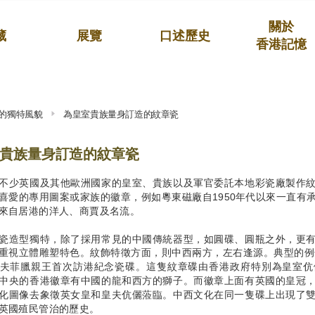
關於
藏
展覽
口述歷史
香港記憶
的獨特風貌
為皇室貴族量身訂造的紋章瓷
貴族量身訂造的紋章瓷
不少英國及其他歐洲國家的皇室、貴族以及軍官委託本地彩瓷廠製作
喜愛的專用圖案或家族的徽章，例如粵東磁廠自1950年代以來一直有
來自居港的洋人、商賈及名流。
瓷造型獨特，除了採用常見的中國傳統器型，如圓碟、圓瓶之外，更
重視立體雕塑特色。紋飾特徵方面，則中西兩方，左右逢源。典型的例子
夫菲臘親王首次訪港紀念瓷碟。這隻紋章碟由香港政府特別為皇室伉
中央的香港徽章有中國的龍和西方的獅子。而徽章上面有英國的皇冠
化圖像去象徵英女皇和皇夫伉儷蒞臨。中西文化在同一隻碟上出現了
英國殖民管治的歷史。