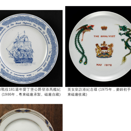
加戰役181週年愛丁堡公爵登添馬艦紀
英女皇訪港紀念碟 (1975年，麥錦初
 (1986年，粵東磁廠承製。磁廠自藏)
東磁廠收藏)