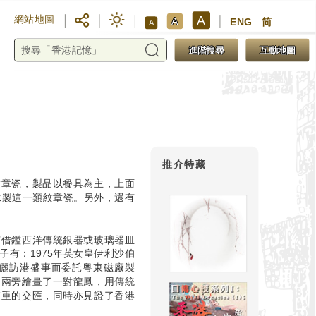
A
網站地圖
A
ENG
简
A
進階搜尋
互動地圖
推介特藏
紋章瓷，製品以餐具為主，上面
承製這一類紋章瓷。另外，還有
有借鑑西洋傳統銀器或玻璃器皿
有：1975年英女皇伊利沙伯
儷訪港盛事而委託粵東磁廠製
，兩旁繪畫了一對龍鳳，用傳統
雙重的交匯，同時亦見證了香港