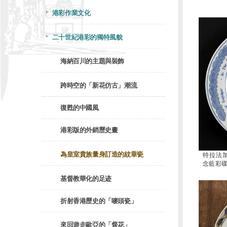
港彩作業文化
二十世紀港彩的獨特風貌
海納百川的主題與裝飾
跨時空的「新花仿古」潮流
復甦的中國風
港彩版的外銷歷史畫
為皇室貴族量身訂造的紋章瓷
特拉法
念藍彩碟
基督教華化的足迹
折射香港歷史的「嘜頭瓷」
來回遊走歐亞的「督花」