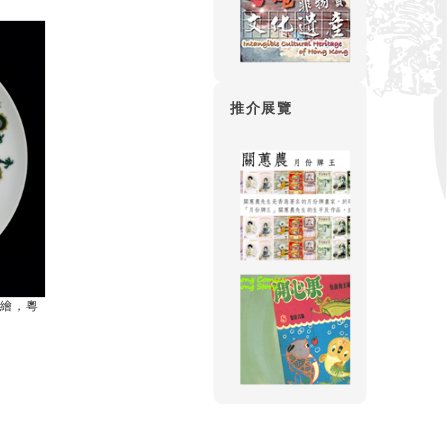
推介展覽
手繪，粵