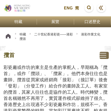
ENG
简
特藏
展覽
口述歷史
特藏
二十世紀香港彩瓷——港彩
港彩作業文化
攬首
攬首
彩瓷廠或作坊的東主是生產的掌舵人，早期稱為「攬
首」，或作「攬頭」、「攬家」。他們本身往往也是
畫師。攬首從買家或經銷商「接彩」（接訂單）後會
「發彩」（分發工作）給合作的畫師及工人。有家室
的攬首，其家人往往也是協作的工人。時代轉變，攬
首名稱雖然不再用了，實質運作模式卻維持了很久。
香港歷史上出現過不少彩瓷廠和作坊，規模不一。香
港彩瓷業繁榮的時期，當加彩訂單應接不暇，較有規