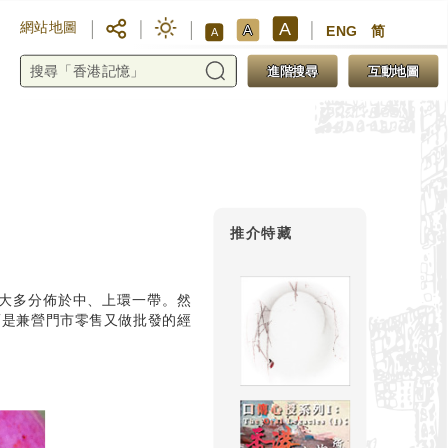
A
網站地圖
A
ENG
简
A
進階搜尋
互動地圖
推介特藏
大多分佈於中、上環一帶。然
而是兼營門市零售又做批發的經