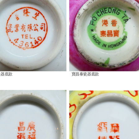
瓷器底款
寶昌泰瓷器底款