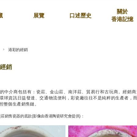
關於
藏
展覽
口述歷史
香港記憶
港彩的經銷
經銷
的中介商包括有：瓷莊、金山莊、南洋莊、貿易行和古玩商。經銷商
環球資訊日益發達、交通物流便利，彩瓷廠往往不是純粹的生產者，
控整個生產銷售鏈。
瓷莊銷售瓷器的底款(影像由香港陶瓷研究會提供)：