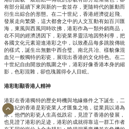
有部分延續下來與新的一套並存，更隨時代的脈動而
衍生出綜合的形態。在二十世紀，香港經濟從起飛、
發展走向繁榮，這大都會之中的人文互動有如百川匯
海，東風與西風同時吹拂，港彩作為一類外銷商品，
在不同的經濟誘因下，彩瓷業界靈活地因勢利導，把
各國文化元素迎進港彩之中，以致產品每多跳脫傳統
的樣式，誕生出無數中西合璧、南北共冶、樣貌像混
血兒一般獨特的彩瓷，展現出香港的文化特色。在二
十世紀自由開放的氛圍之中，港彩好像香港本身的縮
影，色彩混雜，卻也瑰麗得令人目眩。
港彩彰顯香港人精神
港彩在香港獨特的歷史時機與地緣條件之下誕生，二
十世紀的香港是彩瓷業人才匯集之地，從業員以港為
家，他們的彩瓷人生高低跌宕，見證了香港的發展，
也見證了港彩的足迹，港彩的成就得靠這一群工作者