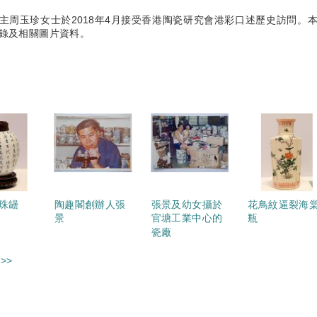
主周玉珍女士於2018年4月接受香港陶瓷研究會港彩口述歷史訪問。
錄及相關圖片資料。
珠罎
陶趣閣創辦人張
張景及幼女攝於
花鳥紋逼裂海
景
官塘工業中心的
瓶
瓷廠
>>