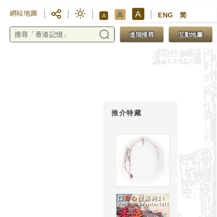
A
網站地圖
A
ENG
简
A
進階搜尋
互動地圖
推介特藏