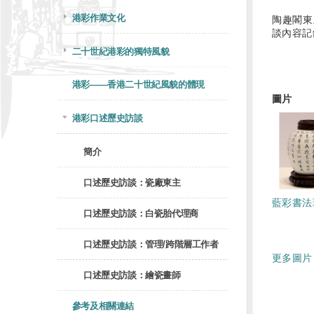
港彩作業文化
陶趣閣東
談內容記
二十世紀港彩的獨特風貌
港彩——香港二十世紀風貌的體現
圖片
港彩口述歷史訪談
簡介
口述歷史訪談：瓷廠東主
藍彩書法
口述歷史訪談：白瓷胎代理商
口述歷史訪談：管理/跨階層工作者
更多圖片 
口述歷史訪談：繪瓷畫師
參考及相關連結