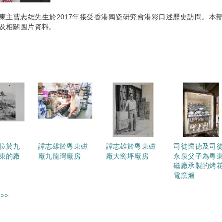
東主曹志雄先生於2017年接受香港陶瓷研究會港彩口述歷史訪問。本
及相關圖片資料。
位於九
譚志雄於粵東磁
譚志雄於粵東磁
司徒懷德及司
東的廠
廠九龍灣廠房
廠大窩坪廠房
永泉父子為粵
磁廠承製的烤
電窯爐
>>