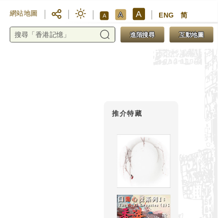
A
網站地圖
A
ENG
简
A
進階搜尋
互動地圖
推介特藏