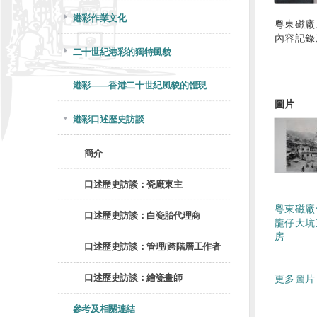
港彩作業文化
粵東磁廠
內容記錄
二十世紀港彩的獨特風貌
港彩——香港二十世紀風貌的體現
圖片
港彩口述歷史訪談
簡介
口述歷史訪談：瓷廠東主
粵東磁廠
口述歷史訪談：白瓷胎代理商
龍仔大坑
房
口述歷史訪談：管理/跨階層工作者
口述歷史訪談：繪瓷畫師
更多圖片 
參考及相關連結