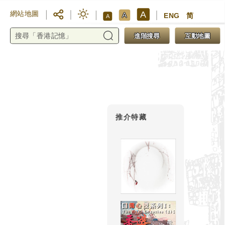
A
網站地圖
A
ENG
简
A
進階搜尋
互動地圖
推介特藏