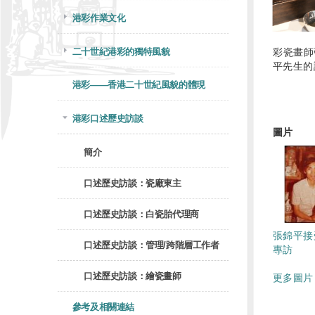
港彩作業文化
二十世紀港彩的獨特風貌
彩瓷畫師
平先生的
港彩——香港二十世紀風貌的體現
港彩口述歷史訪談
圖片
簡介
口述歷史訪談：瓷廠東主
口述歷史訪談：白瓷胎代理商
張錦平接
口述歷史訪談：管理/跨階層工作者
專訪
口述歷史訪談：繪瓷畫師
更多圖片 
參考及相關連結