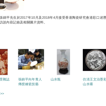
張錦平先生於2017年10月及2018年4月接受香港陶瓷研究會港彩口
訪談內容記錄及相關圖片資料。
受雜誌
張錦平向年青人
山水瓶
仿清王文治墨
傳授繪瓷技藝
山水碟
>>