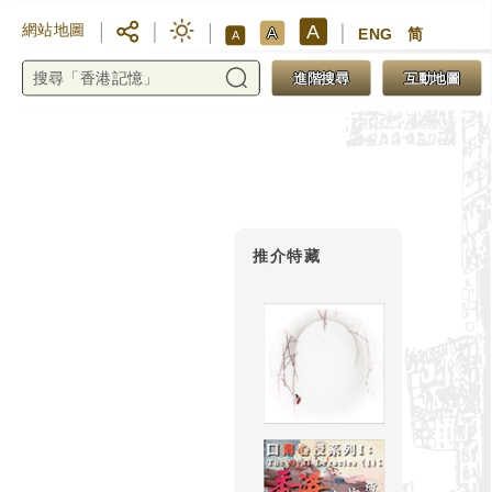
A
網站地圖
A
ENG
简
A
進階搜尋
互動地圖
推介特藏