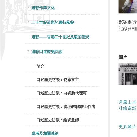
港彩作業文化
彩瓷畫師
二十世紀港彩的獨特風貌
記錄及相
港彩——香港二十世紀風貌的體現
港彩口述歷史訪談
圖片
簡介
口述歷史訪談：瓷廠東主
口述歷史訪談：白瓷胎代理商
道風山基
口述歷史訪談：管理/跨階層工作者
林繪瓷部
口述歷史訪談：繪瓷畫師
更多圖片 
參考及相關連結