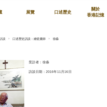
關於
藏
展覽
口述歷史
香港記憶
訪談
口述歷史訪談：繪瓷畫師
徐淼
受訪者：徐淼
訪談日期：2016年11月16日