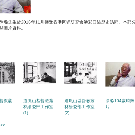
徐淼先生於2016年11月接受香港陶瓷研究會港彩口述歷史訪問。本部
關圖片資料。
督教叢
道風山基督教叢
道風山基督教叢
徐淼104歲時照
林繪瓷部工作室
林繪瓷部工作室
片
(1)
(2)
>>