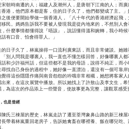
是宋朝時南遷的人；福建人及潮州人，是唐朝下江南的人；而廣
在香港，他們原本都是客，住的日子久了，他們都變成了主。」
港之後便要開始學做一個香港人，「八十年代的香港經濟起飛，
窮移民。媽媽告訴我不要被人發現我是從內地來的，不然別人會
貌，什麼事情都懂得說『唔該』，說話懂得溫和婉轉，我小時候
說話有口音、怕會得罪人。」
住的日子久了，林嵐操得一口流利廣東話，而且非常健談。她雖
，「別人問我是哪裏人，我一直也不懂怎樣回答，好像哪裏人都
通話和少許福州話，但這些都不是我的母語，說得不純正，而小
在尋找自己身份的過程中，她好像一直漂泊，還沒有一個可靠岸
她覺得這份隱隱作痛與南音怨怨的吟哦非常相襯，她想將客家人
唱出來，在這次展覽中播放。所以她找上了許敖山及李文生，希
唱，為這次的作品添上一些聲音，使故事更為完整，讓觀眾感受
，也是曾經
尋陳氏三棟屋的歷史，林嵐走訪了遷至荃灣象鼻山路的新三棟屋
村長帶着林嵐重回老房子，告訴她禽畜在哪裡養、飯在哪兒吃、
事。