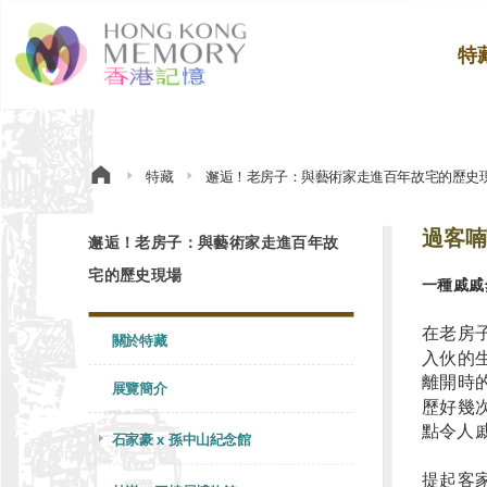
特
特藏
邂逅！老房子：與藝術家走進百年故宅的歷史
過客喃
邂逅！老房子：與藝術家走進百年故
宅的歷史現場
一種戚戚
在老房
關於特藏
入伙的
離開時
展覽簡介
歷好幾
點令人
石家豪 x 孫中山紀念館
提起客