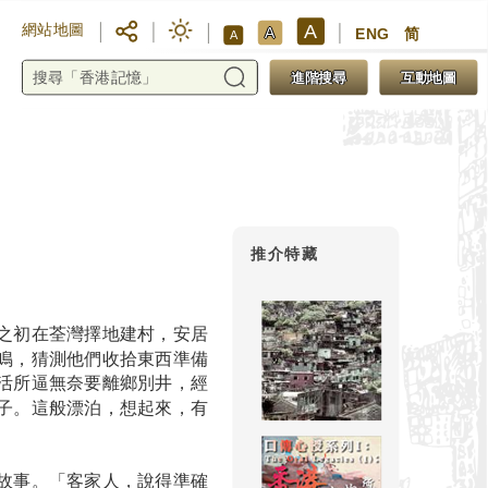
A
網站地圖
A
ENG
简
A
進階搜尋
互動地圖
推介特藏
之初在荃灣擇地建村，安居
鳴，猜測他們收拾東西準備
活所逼無奈要離鄉別井，經
子。這般漂泊，想起來，有
故事。「客家人，說得準確