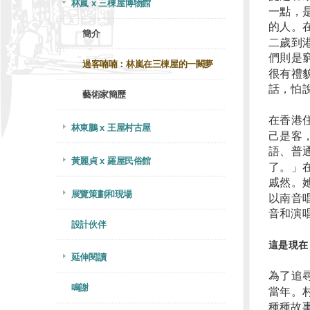
林嵐 x 三棟屋博物館
一點，
的人。
簡介
二歲到
們則是
過客喃喃：林嵐在三棟屋的一闕夢
很有禮
話，怕
藝術家簡歷
在香港
林東鵬 x 王屋村古屋
己是客
語、普
黃麗貞 x 羅屋民俗館
了。」
戚然。
展覽策劃和現場
以南音
音和演
設計伙伴
這是現在
延伸閱讀
為了追
鳴謝
當年。
種種故