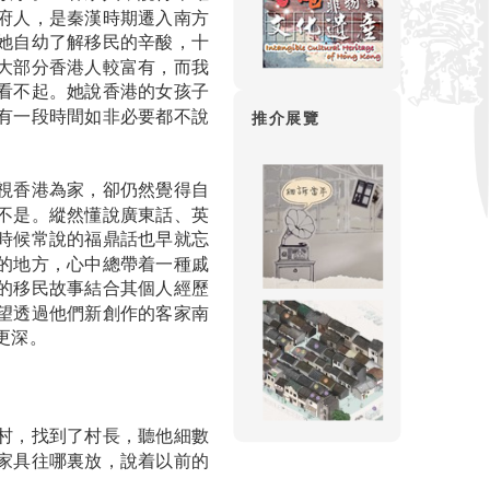
府人，是秦漢時期遷入南方
她自幼了解移民的辛酸，十
大部分香港人較富有，而我
看不起。她說香港的女孩子
有一段時間如非必要都不說
推介展覽
視香港為家，卻仍然覺得自
不是。縱然懂說廣東話、英
時候常說的福鼎話也早就忘
的地方，心中總帶着一種戚
的移民故事結合其個人經歷
望透過他們新創作的客家南
更深。
村，找到了村長，聽他細數
家具往哪裏放，說着以前的