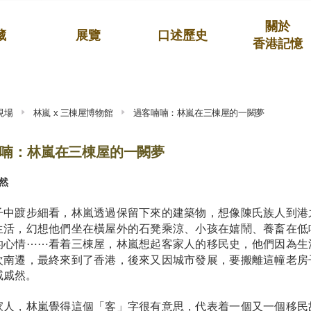
關於
藏
展覽
口述歷史
香港記憶
現場
林嵐 x 三棟屋博物館
過客喃喃：林嵐在三棟屋的一闕夢
喃：林嵐在三棟屋的一闕夢
然
子中踱步細看，林嵐透過保留下來的建築物，想像陳氏族人到港
生活，幻想他們坐在橫屋外的石凳乘涼、小孩在嬉鬧、養畜在低
的心情⋯⋯看着三棟屋，林嵐想起客家人的移民史，他們因為生
次南遷，最終來到了香港，後來又因城市發展，要搬離這幢老房
戚戚然。
家人，林嵐覺得這個「客」字很有意思，代表着一個又一個移民