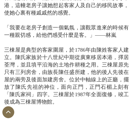
港，這幢老房子讓她想起客家人及自己的移民故事，
使她心裏有種戚戚然的感覺。
「我要在老房子創造一個氣氛，讓觀眾進來的時候有
一種親切感，給他們感受什麼是客。」——林嵐
三棟屋是典型的客家圍屋，於1786年由陳姓客家人建
立。陳氏家族於十八世紀中期從廣東移居本港，擇居
荃灣，並且填平沿海的土地作耕種之用。三棟屋原先
只有三列房舍，由族長陳任盛所建，他的後人先後在
屋的兩旁及後面加建房舍。位於中軸線上的正廳，擺
放了陳氏先祖的神位，面向正門，正門石楣上刻有
「陳氏家祠」四字。三棟屋於1987年全面復修，竣工
後成為三棟屋博物館。