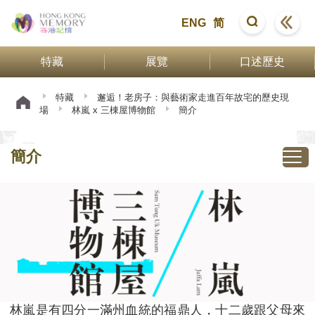
ENG
简
特藏
展覽
口述歷史
特藏
邂逅！老房子：與藝術家走進百年故宅的歷史現
場
林嵐 x 三棟屋博物館
簡介
簡介
林嵐是有四分一滿州血統的福鼎人，十二歲跟父母來