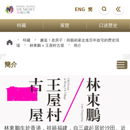
ENG
简
特藏
展覽
口述歷史
特藏
邂逅！老房子：與藝術家走進百年故宅的歷史現
場
林東鵬 x 王屋村古屋
簡介
簡介
林東鵬生於香港，祖籍福建，自三歲起居於沙田。近