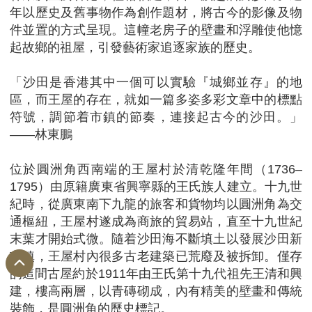
年以歷史及舊事物作為創作題材，將古今的影像及物
件並置的方式呈現。這幢老房子的壁畫和浮雕使他憶
起故鄉的祖屋，引發藝術家追逐家族的歷史。
「沙田是香港其中一個可以實驗『城鄉並存』的地
區，而王屋的存在，就如一篇多姿多彩文章中的標點
符號，調節着市鎮的節奏，連接起古今的沙田。」
——林東鵬
位於圓洲角西南端的王屋村於清乾隆年間（1736–
1795）由原籍廣東省興寧縣的王氏族人建立。十九世
紀時，從廣東南下九龍的旅客和貨物均以圓洲角為交
通樞紐，王屋村遂成為商旅的貿易站，直至十九世紀
末葉才開始式微。隨着沙田海不斷填土以發展沙田新
市鎮，王屋村內很多古老建築已荒廢及被拆卸。僅存
的這間古屋約於1911年由王氏第十九代祖先王清和興
建，樓高兩層，以青磚砌成，內有精美的壁畫和傳統
裝飾，是圓洲角的歷史標記。