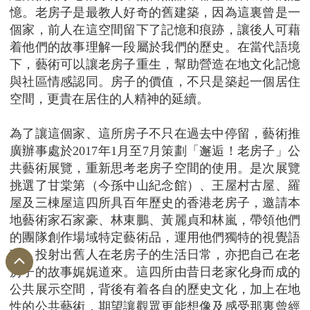
憶。老房子是最教人好奇的舊建築，因為這裏曾是一
個家，前人在這空間留下了記憶和痕跡，讓後人可藉
着他們的故事理解一段屬於我們的歷史。在當代語境
下，藝術可以讓老房子重生，幫助營造在地文化記憶
與社區情感認同。房子的價值，不只是築起一個居住
空間，更貴在居住的人精神的延續。
為了讓這個家、這所房子不只在過去中停留，藝術推
廣辦事處於2017年1月至7月策劃「邂逅！老房子」公
共藝術展覽，重新思考老房子空間的使用。是次展覽
挑選了甘棠第（今孫中山紀念館）、王屋村古屋、羅
屋及三棟屋這四所具百年歷史的香港老房子，邀請本
地藝術家石家豪、林東鵬、黃麗貞和林嵐，帶領他們
的團隊創作場域特定藝術品，運用他們獨特的視覺語
言，投射出舊人在老房子的生活日常，亦把自己在老
房子的故事娓娓道來。這四所由昔日老家化身而成的
公共展示空間，背後有着各自的歷史文化，加上在地
性的公共藝術，期望讓觀眾更能想像及感受那裏曾經