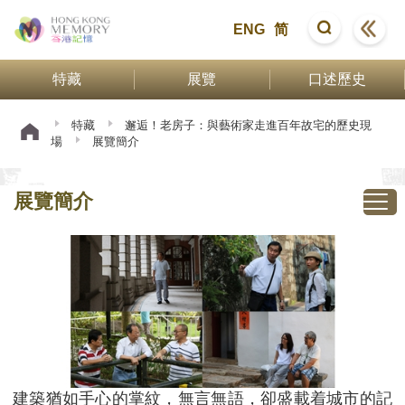
ENG
简
特藏
展覽
口述歷史
特藏
邂逅！老房子：與藝術家走進百年故宅的歷史現
場
展覽簡介
展覽簡介
建築猶如手心的掌紋，無言無語，卻盛載着城市的記