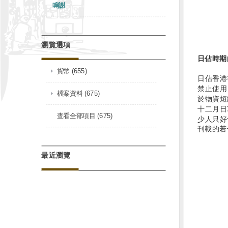
鳴謝
瀏覽選項
日佔時期
貨幣 (655)
日佔香港
禁止使用
檔案資料 (675)
於物資短
十二月日
查看全部項目 (675)
少人只好
刊載的若
最近瀏覽