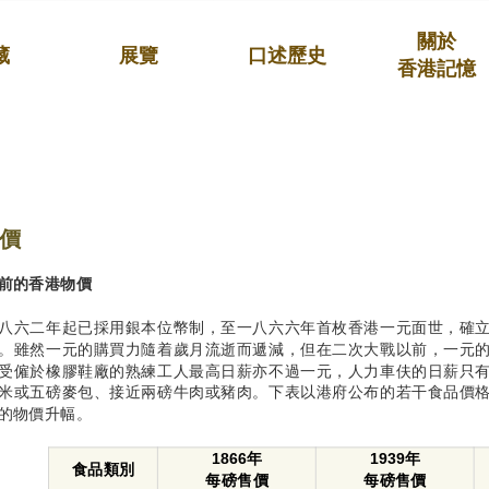
關於
藏
展覽
口述歷史
香港記憶
價
前的香港物價
八六二年起已採用銀本位幣制，至一八六六年首枚香港一元面世，確
。雖然一元的購買力隨着歲月流逝而遞減，但在二次大戰以前，一元
受僱於橡膠鞋廠的熟練工人最高日薪亦不過一元，人力車伕的日薪只
米或五磅麥包、接近兩磅牛肉或豬肉。下表以港府公布的若干食品價
的物價升幅。
1866年
1939年
食品類別
每磅售價
每磅售價