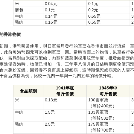
米
0.04元
0.1元
麥包
0.1元
0.2元
牛肉
0.14元
0.65元
豬肉
0.16元
0.55元
的香港物價
初期，港幣照常使用，與日軍當局發行的軍票在香港市面並行流通，
，此前每港幣四元可以換到軍票一圓。當時市面上的物價，以至各行
缺，當局對白米採取配給，肉類和蔬菜則採用統營制度，批發給指定
軍進侵香港時，物價已增加一倍。三年零八個月的日佔時期更物價飛
食木薯粉充饑，因營養不良而患上腳氣病，這時期餓死或病死的人更
干食品價格為例，比較一九四一年與一九四五年的物價升幅。
1941年底
1945年中
食品類別
每斤售價
每斤售價
米
0.13元
100圓軍票
3
（等於400元）
牛肉
1.5元
133圓軍票
3
（等於532元）
豬肉
2.5元
175圓軍票
2
（等於700元）