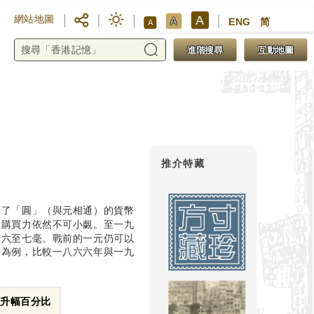
A
網站地圖
A
ENG
简
A
進階搜尋
互動地圖
推介特藏
立了「圓」（與元相通）的貨幣
的購買力依然不可小覷。至一九
有六至七毫。戰前的一元仍可以
格為例，比較一八六六年與一九
升幅百分比