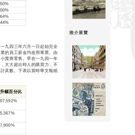
150%
100%
364%
244%
推介展覽
至一九四三年六月一日起始完全
各業的員工薪金均改用軍票。由
的小賣商零售。早在一九四一年
漲，大大超出時人的購買力，不
不計其數。下表以當時華文報紙
升幅百分比
07,592%
5,367%
7,900%