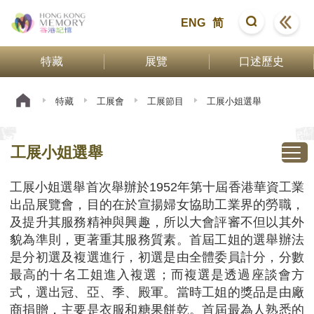
ENG
简
特藏
展覽
口述歷史
特藏
工展會
工展節目
工展小姐選舉
工展小姐選舉
工展小姐選舉首次舉辦於1952年第十屆香港華資工業
出品展覽會，目的在於宣揚婦女協助工業界的勞職，
及提升其服務精神與興趣，所以大會評審不但以其外
貌為準則，更著重其服務質素。首屆工姐的選舉辦法
是分初選及複選進行，初選是由全體委員計分，分數
最高的十名工姐進入複選；而複選是透過座談會方
式，選出冠、亞、季、殿軍。當時工姐的獎品是由廠
商捐贈，主要是衣服和糖果餅乾。首屆最為人熟悉的