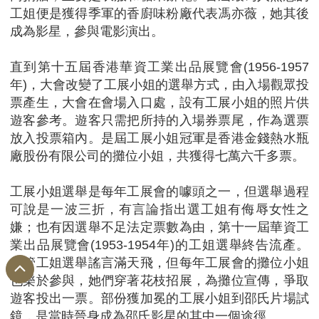
工姐便是獲得季軍的香廚味粉廠代表馮亦薇，她其後
成為影星，參與電影演出。
直到第十五屆香港華資工業出品展覽會(1956-1957
年)，大會改變了工展小姐的選舉方式，由入場觀眾投
票產生，大會在會場入口處，設有工展小姐的照片供
遊客參考。遊客只需把所持的入場券票尾，作為選票
放入投票箱內。是屆工展小姐冠軍是香港金錢熱水瓶
廠股份有限公司的攤位小姐，共獲得七萬六千多票。
工展小姐選舉是每年工展會的噱頭之一，但選舉過程
可說是一波三折，有言論指出選工姐有侮辱女性之
嫌；也有因選舉不足法定票數為由，第十一屆華資工
業出品展覽會(1953-1954年)的工姐選舉終告流產。
儘管工姐選舉謠言滿天飛，但每年工展會的攤位小姐
也樂於參與，她們穿著花枝招展，為攤位宣傳，爭取
遊客投出一票。部份獲加冕的工展小姐到邵氏片場試
鏡，是當時晉身成為邵氏影星的其中一個途徑。