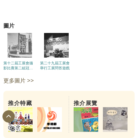
圖片
第十二屆工展會攝
第二十九屆工展會
影比賽第二組冠軍
舉行工展問答遊戲
得主
更多圖片 >>
推介特藏
推介展覽