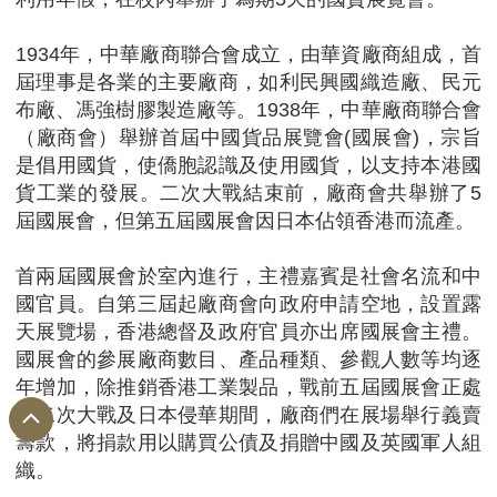
1934年，中華廠商聯合會成立，由華資廠商組成，首
屆理事是各業的主要廠商，如利民興國織造廠、民元
布廠、馮強樹膠製造廠等。1938年，中華廠商聯合會
（廠商會）舉辦首屆中國貨品展覽會(國展會)，宗旨
是倡用國貨，使僑胞認識及使用國貨，以支持本港國
貨工業的發展。二次大戰結束前，廠商會共舉辦了5
屆國展會，但第五屆國展會因日本佔領香港而流產。
首兩屆國展會於室內進行，主禮嘉賓是社會名流和中
國官員。自第三屆起廠商會向政府申請空地，設置露
天展覽場，香港總督及政府官員亦出席國展會主禮。
國展會的參展廠商數目、產品種類、參觀人數等均逐
年增加，除推銷香港工業製品，戰前五屆國展會正處
於二次大戰及日本侵華期間，廠商們在展場舉行義賣
籌款，將捐款用以購買公債及捐贈中國及英國軍人組
織。