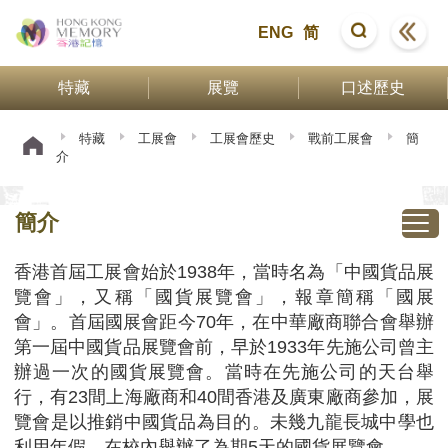
ENG
简
特藏
展覽
口述歷史
特藏
工展會
工展會歷史
戰前工展會
簡
介
簡介
香港首屆工展會始於1938年，當時名為「中國貨品展
覽會」，又稱「國貨展覽會」，報章簡稱「國展
會」。首屆國展會距今70年，在中華廠商聯合會舉辦
第一屆中國貨品展覽會前，早於1933年先施公司曾主
辦過一次的國貨展覽會。當時在先施公司的天台舉
行，有23間上海廠商和40間香港及廣東廠商參加，展
覽會是以推銷中國貨品為目的。未幾九龍長城中學也
利用年假，在校內舉辦了為期5天的國貨展覽會。