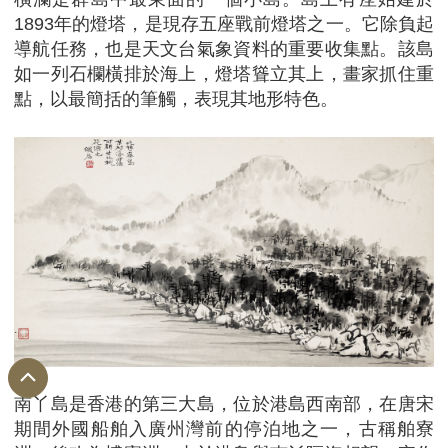
1893年的燈塔，是現存五座戰前燈塔之一。它除負起
導航任務，也是天文台氣象資料的重要收集點。該島
如一列石欄橫排於海上，燈塔聳立其上，畫家抓住重
點，以最簡括的筆觸，表現其地形特色。
南丫島是香港的第三大島，位於港島西南部，在唐宋
期間外國船舶入廣州灣前的停泊地之一，古稱舶寮