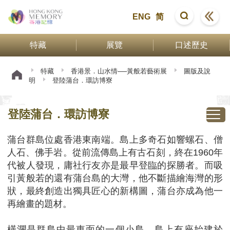
ENG
简
特藏
展覽
口述歷史
特藏
香港景．山水情──黃般若藝術展
圖版及說
明
登陸蒲台．環訪博寮
登陸蒲台．環訪博寮
蒲台群島位處香港東南端。島上多奇石如響螺石、僧
人石、佛手岩。從前流傳島上有古石刻，終在1960年
代被人發現，庸社行友亦是最早登臨的探勝者。而吸
引黃般若的還有蒲台島的大灣，他不斷描繪海灣的形
狀，最終創造出獨具匠心的新構圖，蒲台亦成為他一
再繪畫的題材。
橫瀾是群島中最東面的一個小島。島上有座始建於