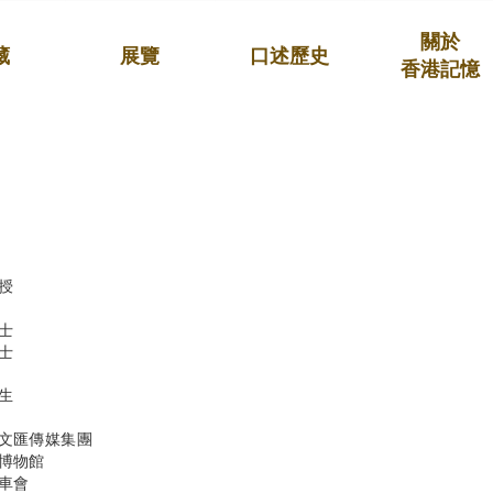
關於
藏
展覽
口述歷史
香港記憶
授
士
士
生
文匯傳媒集團
博物館
車會