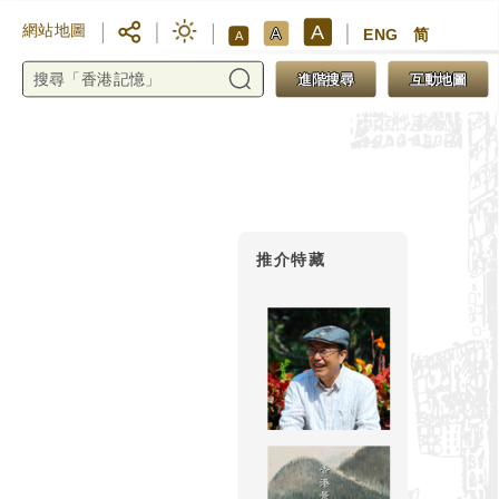
A
網站地圖
A
ENG
简
A
進階搜尋
互動地圖
推介特藏