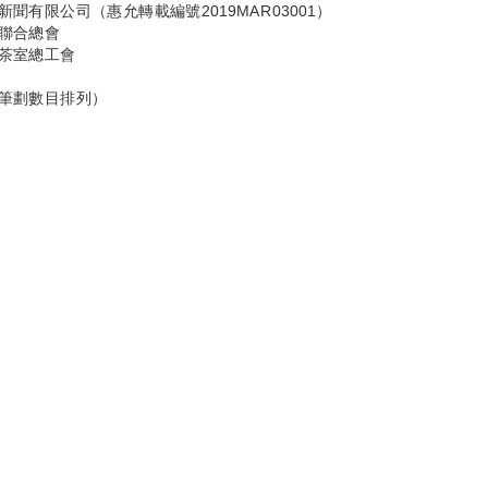
新聞有限公司（惠允轉載編號2019MAR03001）
聯合總會
茶室總工會
筆劃數目排列）