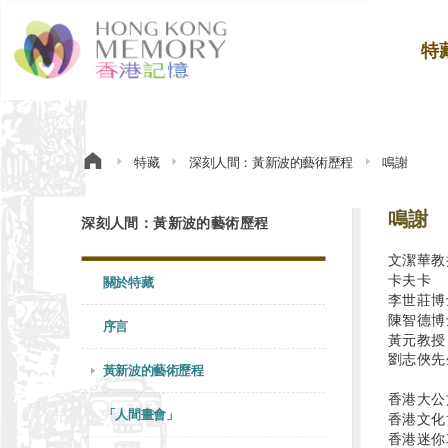
特
特藏
深刻人間：黃新波的藝術歷程
鳴謝
鳴謝
深刻人間：黃新波的藝術歷程
文潔華教
卡夫卡
關於特藏
李世莊博
陳智德博
序言
黃元教授
劉志俠先
黃新波的藝術歷程
香港大公
「人間畫會」
香港文化
香港迷你