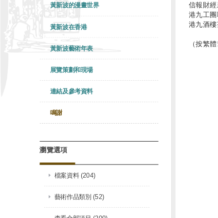
信報財經
黃新波的漫畫世界
港九工團
港九酒樓
黃新波在香港
（按繁體
黃新波藝術年表
展覽策劃和現場
連結及參考資料
鳴謝
瀏覽選項
檔案資料 (204)
藝術作品類別 (52)
查看全部項目 (200)