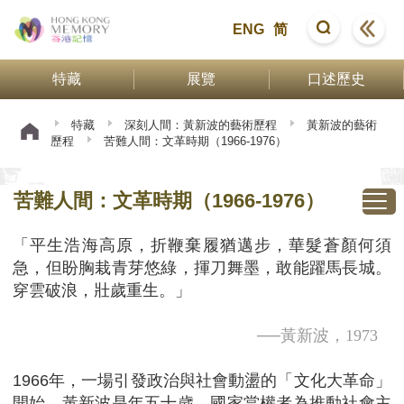
ENG
简
特藏
展覽
口述歷史
特藏
深刻人間：黃新波的藝術歷程
黃新波的藝術
歷程
苦難人間：文革時期（1966-1976）
苦難人間：文革時期（1966-1976）
「平生浩海高原，折鞭棄履猶邁步，華髮蒼顏何須
急，但盼胸栽青芽悠綠，揮刀舞墨，敢能躍馬長城。
穿雲破浪，壯歲重生。」
──黃新波，
1973
1966年，一場引發政治與社會動盪的「文化大革命」
開始，黃新波是年五十歲。國家當權者為推動社會主