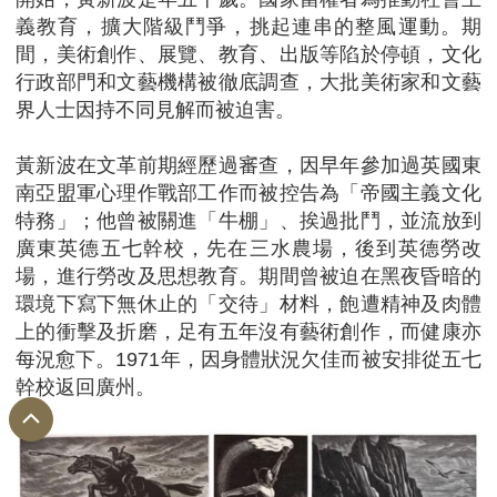
義教育，擴大階級鬥爭，挑起連串的整風運動。期
間，美術創作、展覽、教育、出版等陷於停頓，文化
行政部門和文藝機構被徹底調查，大批美術家和文藝
界人士因持不同見解而被迫害。
黃新波在文革前期經歷過審查，因早年參加過英國東
南亞盟軍心理作戰部工作而被控告為「帝國主義文化
特務」；他曾被關進「牛棚」、挨過批鬥，並流放到
廣東英德五七幹校，先在三水農場，後到英德勞改
場，進行勞改及思想教育。期間曾被迫在黑夜昏暗的
環境下寫下無休止的「交待」材料，飽遭精神及肉體
上的衝擊及折磨，足有五年沒有藝術創作，而健康亦
每況愈下。1971年，因身體狀況欠佳而被安排從五七
幹校返回廣州。