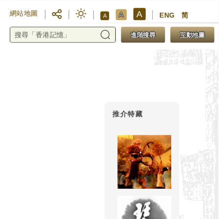
A
網站地圖
A
ENG
简
A
進階搜尋
互動地圖
推介特藏