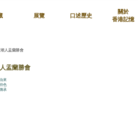
關於
藏
展覽
口述歷史
香港記憶
港潮人盂蘭勝會
人盂蘭勝會
由來
特色
傳承