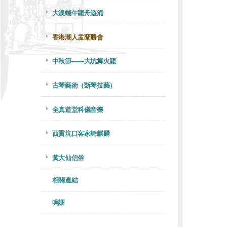
大澳端午龍舟遊涌
香港潮人盂蘭勝會
中秋節——大坑舞火龍
古琴藝術（斲琴技藝）
全真道堂科儀音樂
西貢坑口客家舞麒麟
黃大仙信俗
相關連結
鳴謝