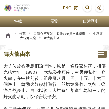
ENG
简
特藏
展覽
口述歷史
特藏
口傳心授系列I：香港非物質文化遺產
中秋節
——大坑舞火龍
舞火龍由來
舞火龍由來
大坑位於香港島銅鑼灣區，原是一條客家村落，相傳
光緒六年（1880），大坑發生瘟疫，村民便紮作一條
火龍，在中秋前後，即農曆八月十四、十五、十六三
個晚上，舞動火龍繞村遊行，並燃燒爆竹。之後，瘟
疫果然停止。自此以後，大坑每年都進行為期三天的
舞火龍活動，以保合境平安。
過去數十年來，香港島北面沿海發展成繁盛的商業