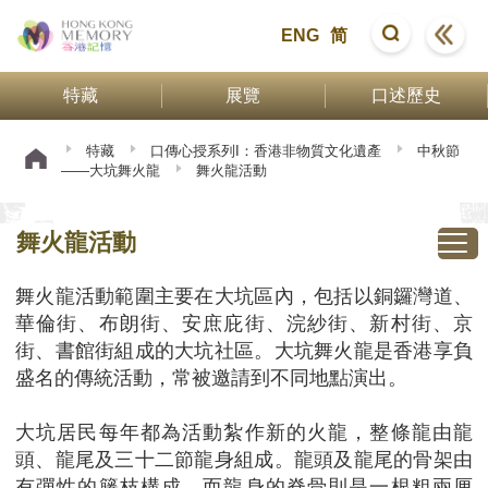
ENG
简
特藏
展覽
口述歷史
特藏
口傳心授系列I：香港非物質文化遺產
中秋節
——大坑舞火龍
舞火龍活動
舞火龍活動
舞火龍活動範圍主要在大坑區內，包括以銅鑼灣道、
華倫街、布朗街、安庶庇街、浣紗街、新村街、京
街、書館街組成的大坑社區。大坑舞火龍是香港享負
盛名的傳統活動，常被邀請到不同地點演出。
大坑居民每年都為活動紮作新的火龍，整條龍由龍
頭、龍尾及三十二節龍身組成。龍頭及龍尾的骨架由
有彈性的籐枝構成，而龍身的脊骨則是一根粗兩厘