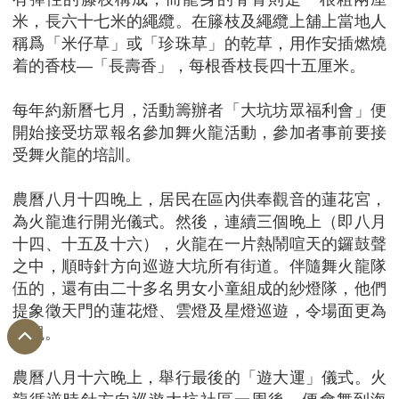
米，長六十七米的繩纜。在籐枝及繩纜上舖上當地人
稱爲「米仔草」或「珍珠草」的乾草，用作安插燃燒
着的香枝—「長壽香」，每根香枝長四十五厘米。
每年約新曆七月，活動籌辦者「大坑坊眾福利會」便
開始接受坊眾報名參加舞火龍活動，參加者事前要接
受舞火龍的培訓。
農曆八月十四晚上，居民在區內供奉觀音的蓮花宮，
為火龍進行開光儀式。然後，連續三個晚上（即八月
十四、十五及十六），火龍在一片熱鬧喧天的鑼鼓聲
之中，順時針方向巡遊大坑所有街道。伴隨舞火龍隊
伍的，還有由二十多名男女小童組成的紗燈隊，他們
提象徵天門的蓮花燈、雲燈及星燈巡遊，令場面更為
壯觀。
農曆八月十六晚上，舉行最後的「遊大運」儀式。火