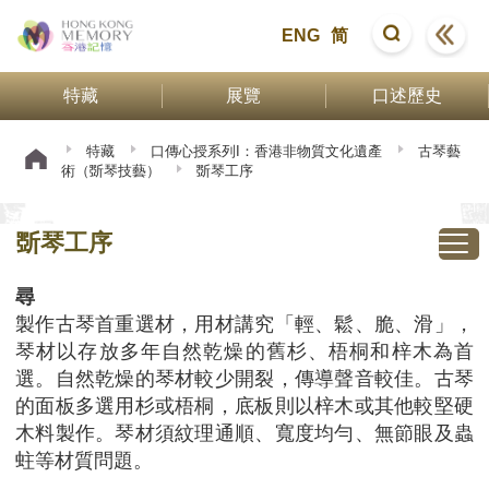
ENG
简
特藏
展覽
口述歷史
特藏
口傳心授系列I：香港非物質文化遺產
古琴藝
術（斲琴技藝）
斲琴工序
斲琴工序
尋
製作古琴首重選材，用材講究「輕、鬆、脆、滑」，
琴材以存放多年自然乾燥的舊杉、梧桐和梓木為首
選。自然乾燥的琴材較少開裂，傳導聲音較佳。古琴
的面板多選用杉或梧桐，底板則以梓木或其他較堅硬
木料製作。琴材須紋理通順、寬度均勻、無節眼及蟲
蛀等材質問題。