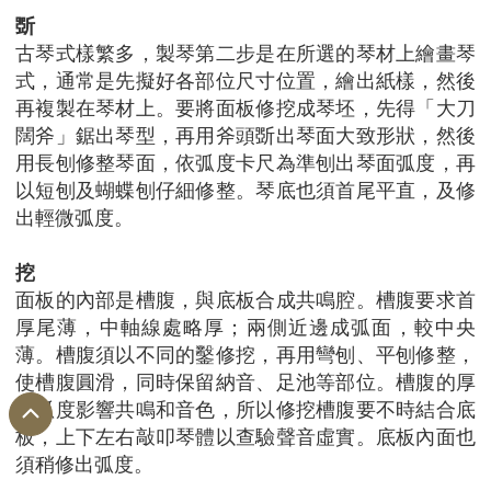
斲
古琴式樣繁多，製琴第二步是在所選的琴材上繪畫琴
式，通常是先擬好各部位尺寸位置，繪出紙樣，然後
再複製在琴材上。要將面板修挖成琴坯，先得「大刀
闊斧」鋸出琴型，再用斧頭斲出琴面大致形狀，然後
用長刨修整琴面，依弧度卡尺為準刨出琴面弧度，再
以短刨及蝴蝶刨仔細修整。琴底也須首尾平直，及修
出輕微弧度。
挖
面板的內部是槽腹，與底板合成共鳴腔。槽腹要求首
厚尾薄，中軸線處略厚；兩側近邊成弧面，較中央
薄。槽腹須以不同的鑿修挖，再用彎刨、平刨修整，
使槽腹圓滑，同時保留納音、足池等部位。槽腹的厚
薄弧度影響共鳴和音色，所以修挖槽腹要不時結合底
板，上下左右敲叩琴體以查驗聲音虛實。底板內面也
須稍修出弧度。