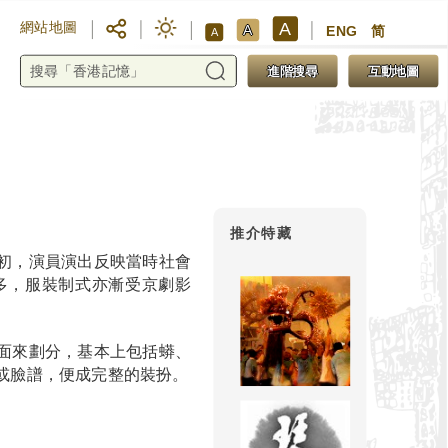
A
網站地圖
A
ENG
简
A
進階搜尋
互動地圖
推介特藏
初，演員演出反映當時社會
多，服裝制式亦漸受京劇影
面來劃分，基本上包括蟒、
或臉譜，便成完整的裝扮。