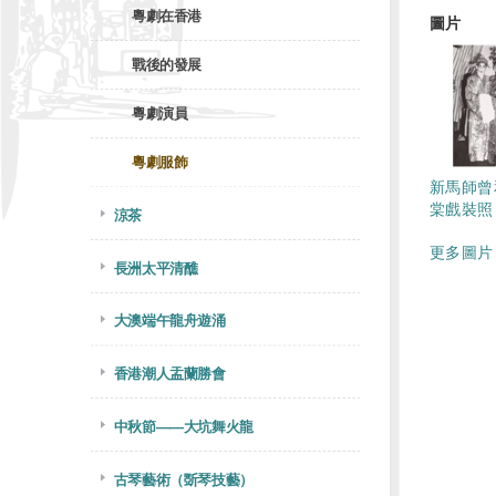
粵劇在香港
圖片
戰後的發展
粵劇演員
粵劇服飾
新馬師曾
棠戲裝照
涼茶
更多圖片 
長洲太平清醮
大澳端午龍舟遊涌
香港潮人盂蘭勝會
中秋節——大坑舞火龍
古琴藝術（斲琴技藝）