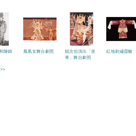
和陳錦
鳳凰女舞台劇照
靚次伯演出「坐
紅地刺繡霞帔
車」舞台劇照
>>