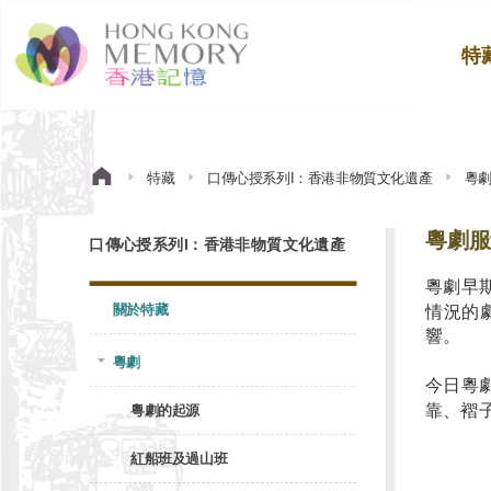
特
特藏
口傳心授系列I：香港非物質文化遺產
粵
粵劇服
口傳心授系列I：香港非物質文化遺產
粵劇早
關於特藏
情況的
響。
粵劇
今日粵
靠、褶
粵劇的起源
紅船班及過山班