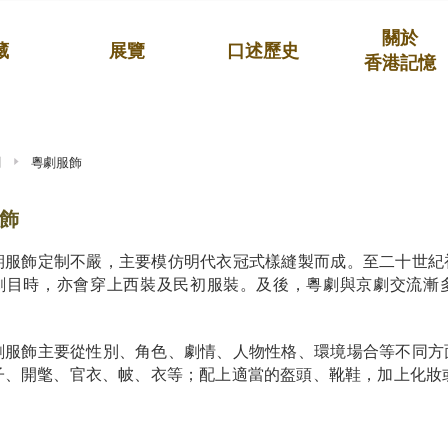
關於
藏
展覽
口述歷史
香港記憶
劇
粵劇服飾
飾
期服飾定制不嚴，主要模仿明代衣冠式樣縫製而成。至二十世紀
劇目時，亦會穿上西裝及民初服裝。及後，粵劇與京劇交流漸
劇服飾主要從性別、角色、劇情、人物性格、環境場合等不同方
子、開氅、官衣、帔、衣等；配上適當的盔頭、靴鞋，加上化妝