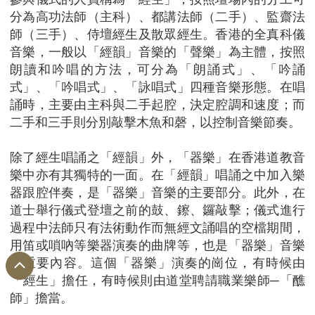
分為高功法師（主科）、都講法師（二手）、監齋法
師（三手）、侍壇經生及散眾經生。香港的全真科儀
音樂，一般以「經韻」音樂的「聲樂」為主體，按照
朗讀和吟唱的方法，可分為「朗誦式」、「吟誦
式」、「吟唱式」、「詠唱式」四種音樂形態。在唱
誦時，主要由主科與二手起腔，決定腔調和速度；而
二手和三手則分別敲擊木魚和磬，以控制音樂節奏。
除了經生唱誦之「經韻」外，「器樂」在香港道教音
樂中亦有其獨特的一面。在「經韻」唱誦之中加入樂
器跟腔伴奏，是「器樂」音樂的主要部分。此外，在
道士舉行儀式登壇之前的鼓、鑔、鑼敲擊；儀式進行
過程中法師只有法術動作而無經文誦唱的空檔期間，
用笛或嗩吶等樂器演奏的曲牌等，也是「器樂」音樂
的重要內容。這個「器樂」演奏的崗位，有時候由
「經生」擔任，有時候則由道堂聘請職業樂師─「醮
師」擔當。