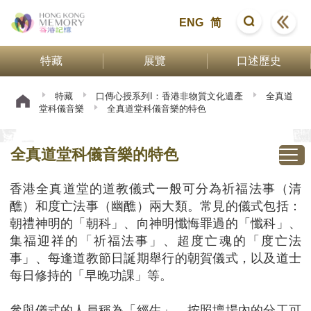
ENG
简
特藏
展覽
口述歷史
特藏
口傳心授系列I：香港非物質文化遺產
全真道
堂科儀音樂
全真道堂科儀音樂的特色
全真道堂科儀音樂的特色
香港全真道堂的道教儀式一般可分為祈福法事（清
醮）和度亡法事（幽醮）兩大類。常見的儀式包括：
朝禮神明的「朝科」、向神明懺悔罪過的「懺科」、
集福迎祥的「祈福法事」、超度亡魂的「度亡法
事」、每逢道教節日誕期舉行的朝賀儀式，以及道士
每日修持的「早晚功課」等。
參與儀式的人員稱為「經生」，按照壇場內的分工可