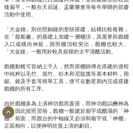
矮扁平，一般在天后誕、盂蘭勝會等每年舉辦的節慶
活動中使用。
「大金鐘」則仿照銅鐘的形狀搭建，結構比較複雜，
在「龍船廠」的基礎上加建一層棚頂，其屋脊與戲棚
入口成橫向伸延，因而棚頂較突出，戲棚也較大。
「大金鐘」一般用於較具規模的太平清醮活動。
戲棚動輒可容納上千人，然而搭棚師傅在搭建的過程
中純粹以毛竹、篙竹、杉木和尼龍篾等基本材料，用
鋸、錐及手套等簡單工具，便可在數星期內完成搭建
戲棚的所有工序。
由於戲棚多為上演神功戲而蓋搭，而神功戲以酬神為
主，因此按照習俗，戲棚一般建於廟宇或醮場的「神
棚」前面，而戲台的中軸線又必須和廟宇或「神棚」
正面相向，以便神明欣賞上演的劇目。