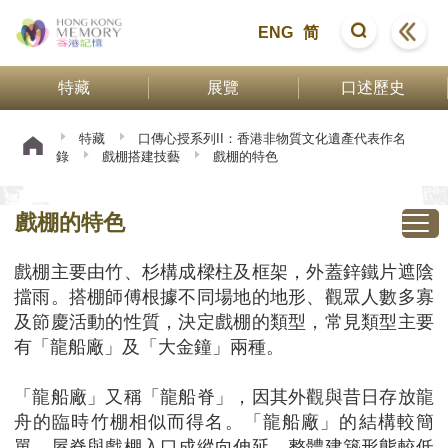
ENG
简
特藏
展覽
口述歷史
特藏
口傳心授系列II：香港非物質文化遺產代表作名
錄
戲棚搭建技藝
戲棚的特色
戲棚的特色
戲棚主要由竹、杉構成樑柱及框架，外蓋鋅鐵片遮陰
擋雨。搭棚師傅根據不同場地的地形、觀眾人數多寡
及節慶活動的性質，決定戲棚的類型，常見類型主要
有「龍船廠」及「大金鐘」兩種。
「龍船廠」又稱「龍船脊」，因其外觀與昔日存放龍
舟的臨時竹棚相似而得名。「龍船廠」的結構較簡
單，屋脊與戲棚入口成縱向伸延，整體建築形態較低