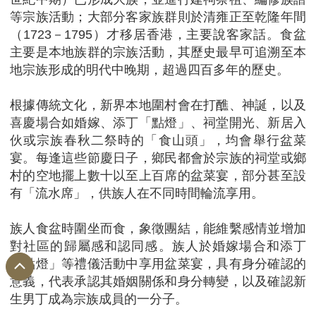
等宗族活動；大部分客家族群則於清雍正至乾隆年間
（1723－1795）才移居香港，主要說客家話。食盆
主要是本地族群的宗族活動，其歷史最早可追溯至本
地宗族形成的明代中晚期，超過四百多年的歷史。
根據傳統文化，新界本地圍村會在打醮、神誕，以及
喜慶場合如婚嫁、添丁「點燈」、祠堂開光、新居入
伙或宗族春秋二祭時的「食山頭」，均會舉行盆菜
宴。每逢這些節慶日子，鄉民都會於宗族的祠堂或鄉
村的空地擺上數十以至上百席的盆菜宴，部分甚至設
有「流水席」，供族人在不同時間輪流享用。
族人食盆時圍坐而食，象徵團結，能維繫感情並增加
對社區的歸屬感和認同感。族人於婚嫁場合和添丁
「點燈」等禮儀活動中享用盆菜宴，具有身分確認的
意義，代表承認其婚姻關係和身分轉變，以及確認新
生男丁成為宗族成員的一分子。