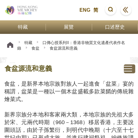
ENG
简
特藏
展覽
口述歷史
特藏
口傳心授系列II：香港非物質文化遺產代表作名
錄
食盆
食盆源流和意義
食盆源流和意義
食盆，是新界本地宗族對族人一起進食「盆菜」宴的
稱謂，盆菜是一種以一個木盆盛載多款菜餚的傳統雜
燴菜式。
新界宗族分本地和客家兩大類，本地宗族的先祖大多
於宋、元兩代時期（960－1368）移居香港，主要說
圍頭話，由於子孫繁衍，到明代中晚期（十六至十七
世紀中期）已形成大族，並進行建祠祭祖、編修族譜